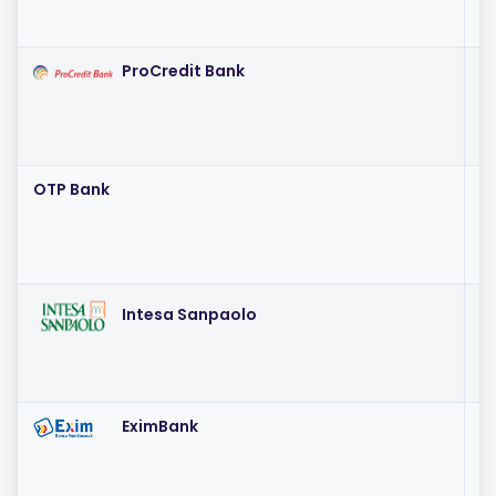
ProCredit Bank
I
(~
OTP Bank
I
(~
I
Intesa Sanpaolo
(~
EximBank
IR
(~