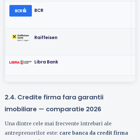
I
BCR
I
Raiffeisen
Libra Bank
I
2.4. Credite firma fara garantii
imobiliare — comparatie 2026
Una dintre cele mai frecvente intrebari ale
antreprenorilor este:
care banca da credit firma