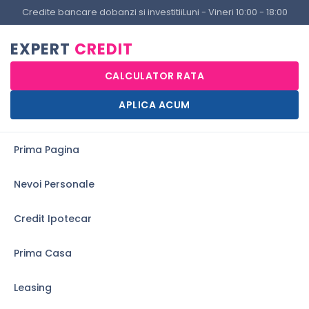
Credite bancare dobanzi si investitii
Luni - Vineri 10:00 - 18:00
EXPERT
CREDIT
CALCULATOR RATA
APLICA ACUM
Prima Pagina
Nevoi Personale
Credit Ipotecar
Prima Casa
Leasing