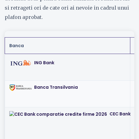
si retrageti ori de cate ori ai nevoie in cadrul unui
plafon aprobat.
Banca
D
I
ING Bank
Banca Transilvania
I
CEC Bank
I