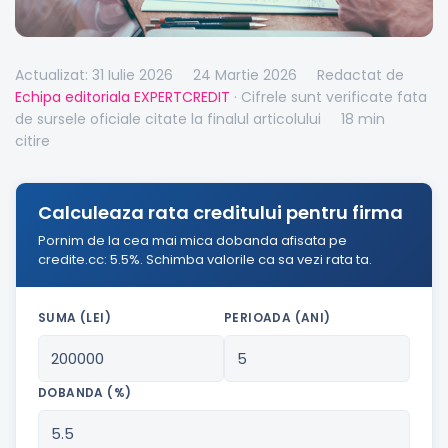
Actualizat: 31 Iulie 2026
24 Martie 2026
Redactat de
Echipa editoriala EXPERTCREDIT
· Cifrele sunt verificate fata
de sursele oficiale citate la finalul articolului
18 min
citire
Calculeaza rata creditului pentru firma
Pornim de la cea mai mica dobanda afisata pe
credite.cc: 5.5%. Schimba valorile ca sa vezi rata ta.
SUMA (LEI)
PERIOADA (ANI)
DOBANDA (%)