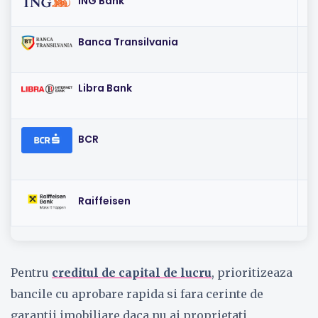
ING Bank
Banca Transilvania
I
Libra Bank
I
I
BCR
I
Raiffeisen
Pentru
creditul de capital de lucru
, prioritizeaza
bancile cu aprobare rapida si fara cerinte de
garantii imobiliare daca nu ai proprietati