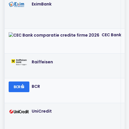
EximBank
IR
CEC Bank
I
I
Raiffeisen
I
BCR
I
UniCredit