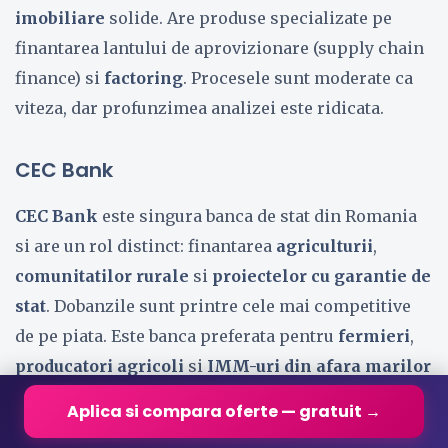
imobiliare
solide. Are produse specializate pe
finantarea lantului de aprovizionare (supply chain
finance) si
factoring
. Procesele sunt moderate ca
viteza, dar profunzimea analizei este ridicata.
CEC Bank
CEC Bank
este singura banca de stat din Romania
si are un rol distinct: finantarea
agriculturii
,
comunitatilor rurale
si
proiectelor cu garantie de
stat
. Dobanzile sunt printre cele mai competitive
de pe piata. Este banca preferata pentru
fermieri
,
producatori agricoli
si
IMM-uri din afara marilor
orase
.
Creditele de capital de lucru
prin CEC sunt
Aplica si compara oferte — gratuit →
excelente valoric.