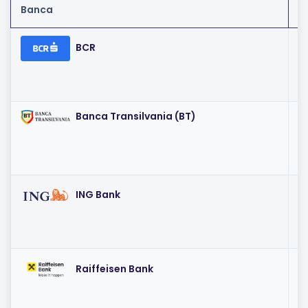
Banca
D
I
BCR
(~
Banca Transilvania (BT)
I
(~
IR
ING Bank
(~
I
Raiffeisen Bank
(~