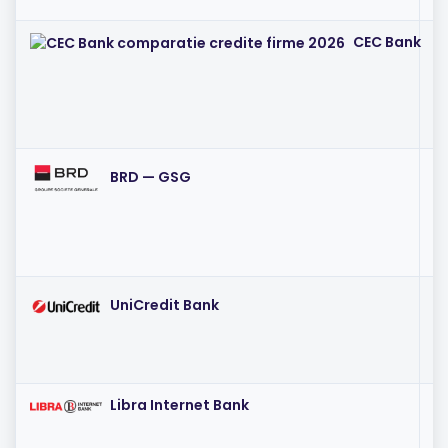
CEC Bank
I
(~
I
BRD — GSG
(~
I
UniCredit Bank
(~
Libra Internet Bank
I
(~