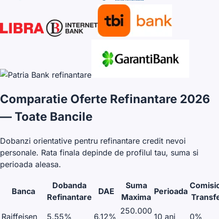
Comparatie Oferte Refinantare 2026
— Toate Bancile
Dobanzi orientative pentru refinantare credit nevoi
personale. Rata finala depinde de profilul tau, suma si
perioada aleasa.
Dobanda
Suma
Comisi
Banca
DAE
Perioada
Refinantare
Maxima
Transf
250.000
Raiffeisen
5.55%
6.12%
10 ani
0%