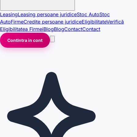
Leasing
Leasing persoane juridice
Stoc Auto
Stoc
Auto
Firme
Credite persoane juridice
Eligibilitate
Verifică
Eligibilitatea Firmei
Blog
Blog
Contact
Contact
Cont
Intra in cont