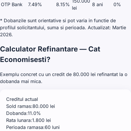
150.000
OTP Bank
7.49%
8.15%
8 ani
0%
lei
* Dobanzile sunt orientative si pot varia in functie de
profilul solicitantului, suma si perioada. Actualizat: Martie
2026.
Calculator Refinantare — Cat
Economisesti?
Exemplu concret cu un credit de 80.000 lei refinantat la o
dobanda mai mica.
Creditul actual
Sold ramas:
80.000 lei
Dobanda:
11.0%
Rata lunara:
1.800 lei
Perioada ramasa:
60 luni