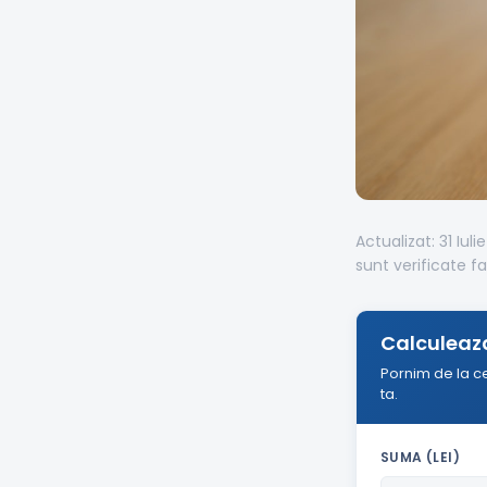
Actualizat: 31 Iuli
sunt verificate fa
Calculeaza
Pornim de la c
ta.
SUMA (LEI)