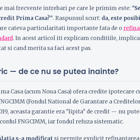
e mai frecvente intrebari pe care le primim este:
"S
credit Prima Casa?"
. Raspunsul scurt:
da, este posib
re cateva particularitati importante fata de o
refin
ndard
. In acest articol iti explicam conditiile, implica
tat si cand merita sa faci acest pas.
ric — de ce nu se putea inainte?
ma Casa (acum Noua Casa) ofera credite ipotecare c
 FNGCIMM (Fondul National de Garantare a Creditel
2019, aceasta garantie era "lipita" de credit — nu put
acordul FNGCIMM, iar fondul refuza sistematic.
slatia s-a modificat
si permite explicit refinantarea