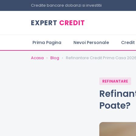
Credite bancare dobanzi si investitii
EXPERT
CREDIT
Prima Pagina
Nevoi Personale
Credit
Acasa
›
Blog
›
Refinantare Credit Prima Casa 202
REFINANTARE
Refinan
Poate?