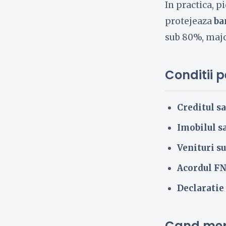
In practica, p
protejeaza
ba
sub 80%, major
Conditii 
Creditul sa
Imobilul sa
Venituri su
Acordul 
Declaratie
Cand meri