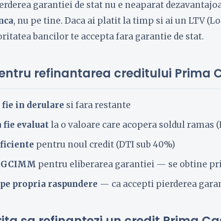
ierderea garantiei de stat nu e neaparat dezavantajo
nca
, nu pe tine. Daca ai platit la timp si ai un LTV (
itatea bancilor te accepta fara garantie de stat.
pentru refinantarea creditului Prima
 fie in derulare
si fara restante
 fie evaluat
la o valoare care acopera soldul ramas 
ficiente
pentru noul credit (DTI sub 40%)
FNGCIMM
pentru eliberarea garantiei — se obtine p
 pe propria raspundere
— ca accepti pierderea garan
ta sa refinantezi un credit Prima C