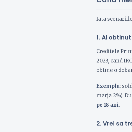
Iata scenariil
1. Ai obtinu
Creditele Prim
2023, cand IRC
obtine o doba
Exemplu
: sol
marja 2%). Du
pe 18 ani
.
2. Vrei sa tr