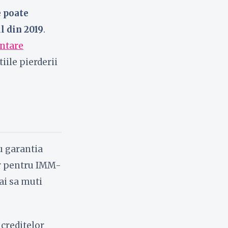
e poate
il din 2019
.
antare
tiile pierderii
u garantia
or pentru IMM-
eai sa muti
 creditelor