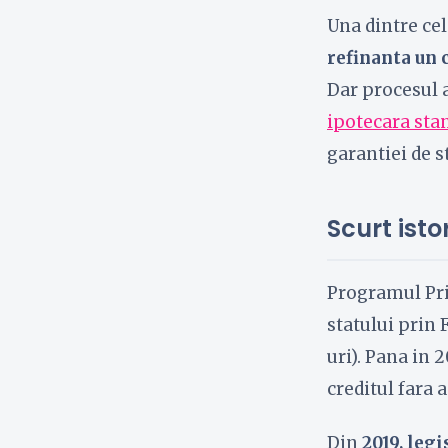
Una dintre cel
refinanta un 
Dar procesul a
ipotecara sta
garantiei de s
Scurt isto
Programul Pri
statului prin
uri). Pana in 
creditul fara 
Din
2019, legi