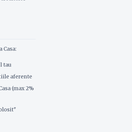
a Casa:
l tau
iile aferente
 Casa (max 2%
olosit"