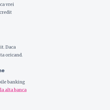
ca vrei
credit
it. Daca
nta oricand.
ne
bile banking
la alta banca