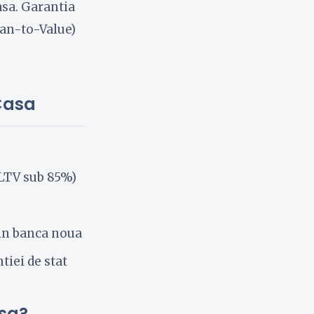
asa. Garantia
Loan-to-Value)
 Casa
(LTV sub 85%)
rin banca noua
tiei de stat
asa?