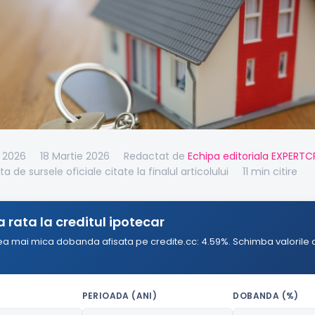
e 2026
18 Martie 2026
Redactat de
Echipa editoriala EXPERTC
ta de sursele oficiale citate la finalul articolului
11 min citire
 rata la creditul ipotecar
ea mai mica dobanda afisata pe credite.cc: 4.59%. Schimba valorile c
PERIOADA (ANI)
DOBANDA (%)