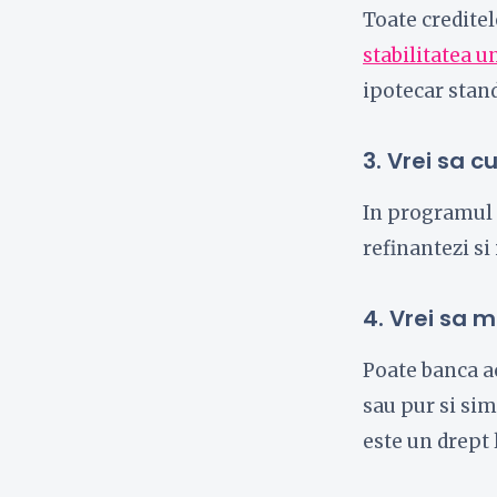
Toate creditel
stabilitatea u
ipotecar stand
3. Vrei sa 
In programul P
refinantezi si
4. Vrei sa m
Poate banca ac
sau pur si sim
este un drept 