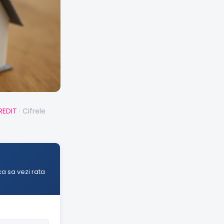
REDIT
· Cifrele
a sa vezi rata