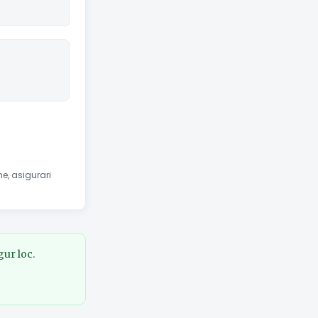
e, asigurari
gur loc.