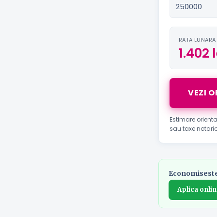
RATA LUNARA
1.402 l
VEZI O
Estimare orient
sau taxe notarial
Economisest
Aplica onlin