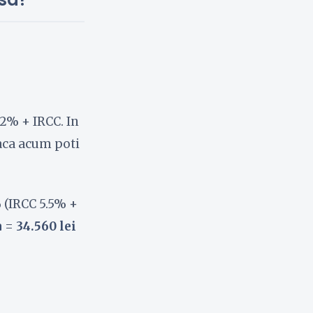
 2% + IRCC. In
aca acum poti
% (IRCC 5.5% +
a
=
34.560 lei