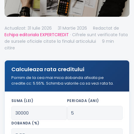
Actualizat: 31 Iulie 2026
31 Martie 2026
Redactat de
Echipa editoriala EXPERTCREDIT
· Cifrele sunt verificate fata
de sursele oficiale citate la finalul articolului
9 min
citire
Calculeaza rata creditului
Pornim de la cea mai mica dobanda afisata pe
credite.cc: 5.55%. Schimba valorile ca sa vezi rata ta.
SUMA (LEI)
PERIOADA (ANI)
DOBANDA (%)