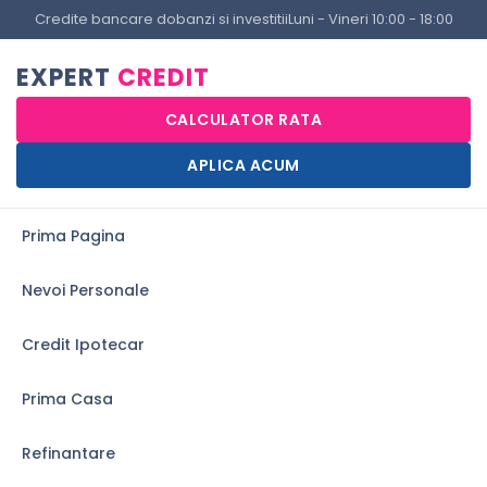
Credite bancare dobanzi si investitii
Luni - Vineri 10:00 - 18:00
EXPERT
CREDIT
CALCULATOR RATA
APLICA ACUM
Prima Pagina
Nevoi Personale
Credit Ipotecar
Prima Casa
Refinantare