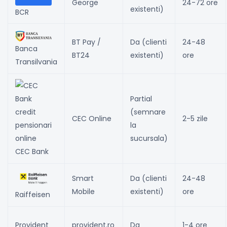
George
24-72 ore
existenti)
BCR
BT Pay /
Da (clienti
24-48
Banca
BT24
existenti)
ore
Transilvania
Partial
(semnare
CEC Online
2-5 zile
la
sucursala)
CEC Bank
Smart
Da (clienti
24-48
Mobile
existenti)
ore
Raiffeisen
Provident
provident.ro
Da
1-4 ore