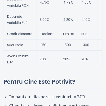
4.75%
4.79%
4.65%
variabila RON
Dobanda
3.90%
4.20%
4.10%
variabila EUR
Credit diaspora
Excelent
Limitat
Bun
Sucursale
~150
~500
~300
Avans minim
20%
20%
20%
EUR
Pentru Cine Este Potrivit?
Romani din diaspora cu venituri in EUR
Clienti care doresc credit ipotecar in euro