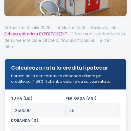
Actualizat: 31 Iulie 2026
18 Martie 2026
Redactat de
Echipa editoriala EXPERTCREDIT
· Cifrele sunt verificate fata
de sursele oficiale citate la finalul articolului
8 min
citire
Calculeaza rata la creditul ipotecar
Pornim de la cea mai mica dobanda afisata pe
credite.cc: 4.59%. Schimba valorile ca sa vezi rata ta.
SUMA (LEI)
PERIOADA (ANI)
DOBANDA (%)