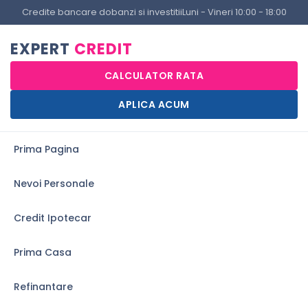
Credite bancare dobanzi si investitii
Luni - Vineri 10:00 - 18:00
EXPERT
CREDIT
CALCULATOR RATA
APLICA ACUM
Prima Pagina
Nevoi Personale
Credit Ipotecar
Prima Casa
Refinantare