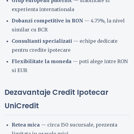
Grup european puternic
— stabilitate si
experienta internationala
Dobanzi competitive in RON
— 4.75%, la nivel
similar cu BCR
Consultanti specializati
— echipe dedicate
pentru credite ipotecare
Flexibilitate la moneda
— poti alege intre RON
si EUR
Dezavantaje Credit Ipotecar
UniCredit
Retea mica
— circa 150 sucursale, prezenta
limitata in orasele mici