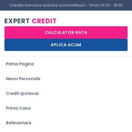
Credite bancare dobanzi si investitii
Luni - Vineri 10:00 - 18:00
EXPERT
CREDIT
CALCULATOR RATA
APLICA ACUM
Prima Pagina
Nevoi Personale
Credit Ipotecar
Prima Casa
Refinantare