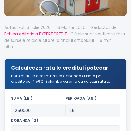
Actualizat: 31 Iulie 2026
18 Martie 2026
Redactat de
Echipa editoriala EXPERTCREDIT
· Cifrele sunt verificate fata
de sursele oficiale citate la finalul articolului
9 min
citire
Calculeaza rata la creditul ipotecar
Pornim de la cea mai mica dobanda afisata pe
credite.cc: 4.59%. Schimba valorile ca sa vezi rata ta.
SUMA (LEI)
PERIOADA (ANI)
DOBANDA (%)