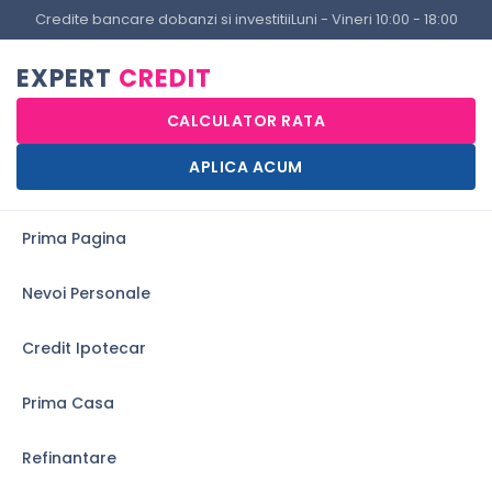
Credite bancare dobanzi si investitii
Luni - Vineri 10:00 - 18:00
EXPERT
CREDIT
CALCULATOR RATA
APLICA ACUM
Prima Pagina
Nevoi Personale
Credit Ipotecar
Prima Casa
Refinantare