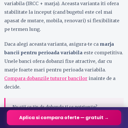
variabila (IRCC + marja). Aceasta varianta iti ofera
stabilitate la inceput (cand bugetul este cel mai
apasat de mutare, mobila, renovari) si flexibilitate
pe termen lung.
Daca alegi aceasta varianta, asigura-te ca
marja
bancii pentru perioada variabila
este competitiva.
Unele banci ofera dobanzi fixe atractive, dar cu
marje foarte mari pentru perioada variabila.
Compara dobanzile tuturor bancilor
inainte de a
decide.
Nu stii ce tip de dobanda ti se potriveste?
Completeaza formularul nostru
si primesti oferte
Aplica si compara oferte — gratuit →
personalizate de la mai multe banci, gratuit si fara