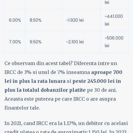
lei
~441.000
6.00%
8.50%
~1.920 lei
lei
~506.000
7.00%
9.50%
~2.100 lei
lei
Ce observam din acest tabel? Diferenta intre un
IRCC de 3% si unul de 7% inseamna
aproape 700
lei in plus la rata lunara
si
peste 245.000 lei in
plus la totalul dobanzilor platite
pe 30 de ani.
Aceasta este puterea pe care IRCC o are asupra
finantelor tale.
In 2021, cand IRCC era la 1.17%, un debitor cu acelasi
credit platea o rata de aproximativ 1.150 lei. In 2023,