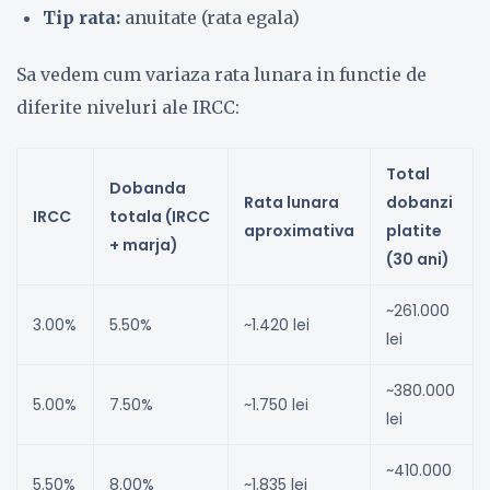
Tip rata:
anuitate (rata egala)
Sa vedem cum variaza rata lunara in functie de
diferite niveluri ale IRCC:
Total
Dobanda
Rata lunara
dobanzi
IRCC
totala (IRCC
aproximativa
platite
+ marja)
(30 ani)
~261.000
3.00%
5.50%
~1.420 lei
lei
~380.000
5.00%
7.50%
~1.750 lei
lei
~410.000
5.50%
8.00%
~1.835 lei