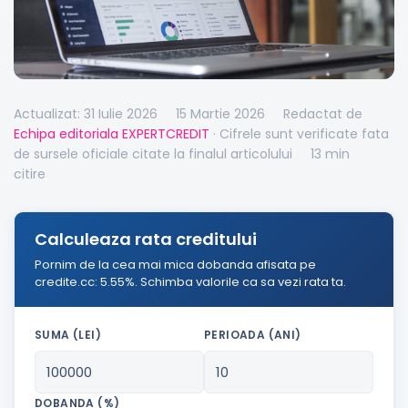
Actualizat: 31 Iulie 2026
15 Martie 2026
Redactat de
Echipa editoriala EXPERTCREDIT
· Cifrele sunt verificate fata
de sursele oficiale citate la finalul articolului
13 min
citire
Calculeaza rata creditului
Pornim de la cea mai mica dobanda afisata pe
credite.cc: 5.55%. Schimba valorile ca sa vezi rata ta.
SUMA (LEI)
PERIOADA (ANI)
DOBANDA (%)