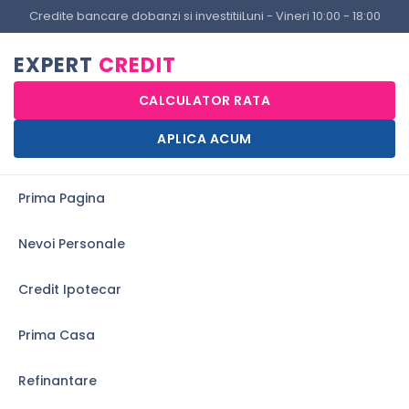
Credite bancare dobanzi si investitii
Luni - Vineri 10:00 - 18:00
EXPERT
CREDIT
CALCULATOR RATA
APLICA ACUM
Prima Pagina
Nevoi Personale
Credit Ipotecar
Prima Casa
Refinantare