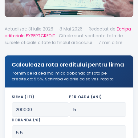
Actualizat: 31 Iulie 2026
8 Mai 2026
Redactat de
Echipa
editoriala EXPERTCREDIT
· Cifrele sunt verificate fata de
sursele oficiale citate la finalul articolului
7 min citire
Calculeaza rata creditului pentru firma
Pornim de la cea mai mica dobanda afisata pe
credite.cc: 5.5%. Schimba valorile ca sa vezi rata ta.
SUMA (LEI)
PERIOADA (ANI)
DOBANDA (%)