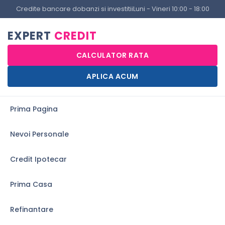
Credite bancare dobanzi si investitii
Luni - Vineri 10:00 - 18:00
EXPERT
CREDIT
CALCULATOR RATA
APLICA ACUM
Prima Pagina
Nevoi Personale
Credit Ipotecar
Prima Casa
Refinantare