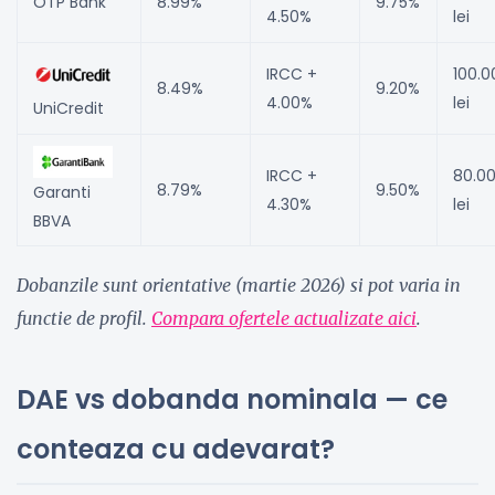
OTP Bank
8.99%
9.75%
4.50%
lei
IRCC +
100.0
8.49%
9.20%
4.00%
lei
UniCredit
IRCC +
80.0
8.79%
9.50%
Garanti
4.30%
lei
BBVA
Dobanzile sunt orientative (martie 2026) si pot varia in
functie de profil.
Compara ofertele actualizate aici
.
DAE vs dobanda nominala — ce
conteaza cu adevarat?