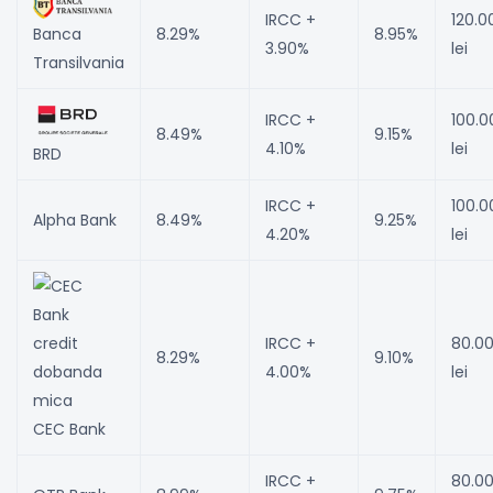
IRCC +
120.0
Banca
8.29%
8.95%
3.90%
lei
Transilvania
IRCC +
100.0
8.49%
9.15%
4.10%
lei
BRD
IRCC +
100.0
Alpha Bank
8.49%
9.25%
4.20%
lei
IRCC +
80.0
8.29%
9.10%
4.00%
lei
CEC Bank
IRCC +
80.0