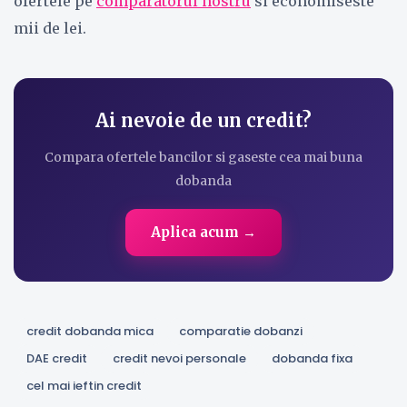
ofertele pe
comparatorul nostru
si economiseste
mii de lei.
Ai nevoie de un credit?
Compara ofertele bancilor si gaseste cea mai buna
dobanda
Aplica acum →
credit dobanda mica
comparatie dobanzi
DAE credit
credit nevoi personale
dobanda fixa
cel mai ieftin credit