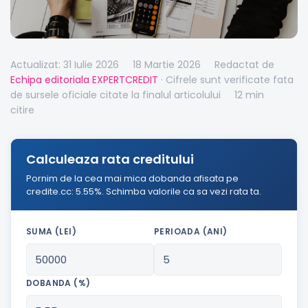
Actualizat: 31 Iulie 2026
18 Martie 2026
Redactat de
Echipa editoriala EXPERTCREDIT
· Cifrele sunt verificate fata
de sursele oficiale citate la finalul articolului
12 min
citire
Calculeaza rata creditului
Pornim de la cea mai mica dobanda afisata pe
credite.cc: 5.55%. Schimba valorile ca sa vezi rata ta.
SUMA (LEI)
PERIOADA (ANI)
DOBANDA (%)