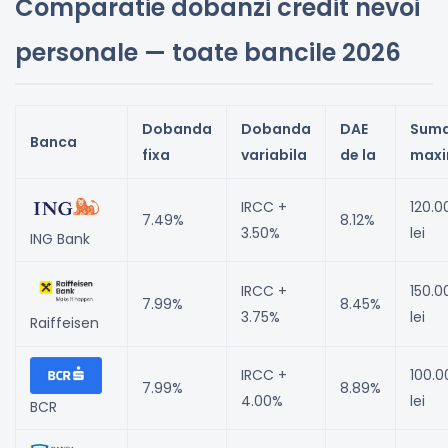
Comparatie dobanzi credit nevoi
personale — toate bancile 2026
Dobanda
Dobanda
DAE
Sum
Banca
fixa
variabila
de la
max
IRCC +
120.0
7.49%
8.12%
3.50%
lei
ING Bank
IRCC +
150.0
7.99%
8.45%
3.75%
lei
Raiffeisen
IRCC +
100.0
7.99%
8.89%
4.00%
lei
BCR