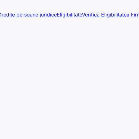
Credite persoane juridice
Eligibilitate
Verifică Eligibilitatea Fir