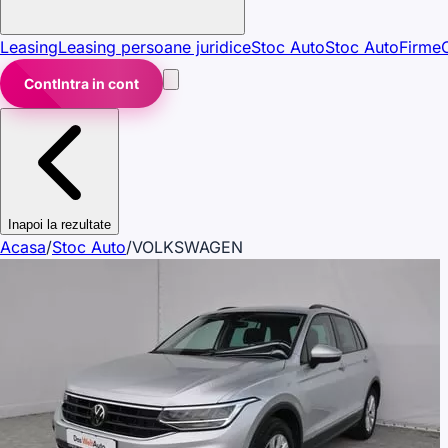
Leasing
Leasing persoane juridice
Stoc Auto
Stoc Auto
Firme
Cont
Intra in cont
Inapoi la rezultate
Acasa
/
Stoc Auto
/
VOLKSWAGEN