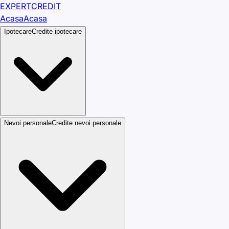
EXPERT
CREDIT
Acasa
Acasa
Ipotecare
Credite ipotecare
Nevoi personale
Credite nevoi personale