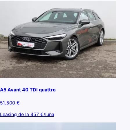
A5 Avant 40 TDI quattro
51.500
€
Leasing de la
457
€/luna