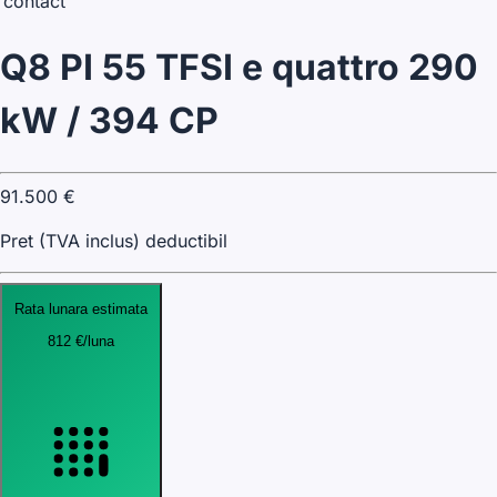
contact
Q8 PI 55 TFSI e quattro 290
kW / 394 CP
91.500
€
Pret (TVA inclus) deductibil
Rata lunara estimata
812
€
/luna