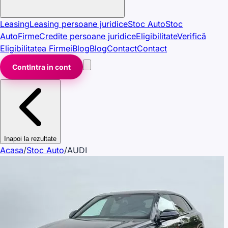
Leasing
Leasing persoane juridice
Stoc Auto
Stoc
Auto
Firme
Credite persoane juridice
Eligibilitate
Verifică
Eligibilitatea Firmei
Blog
Blog
Contact
Contact
Cont
Intra in cont
Inapoi la rezultate
Acasa
/
Stoc Auto
/
AUDI