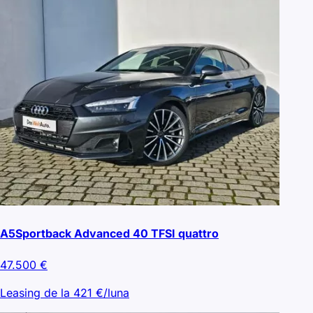
A5Sportback Advanced 40 TFSI quattro
47.500
€
Leasing de la
421
€/luna