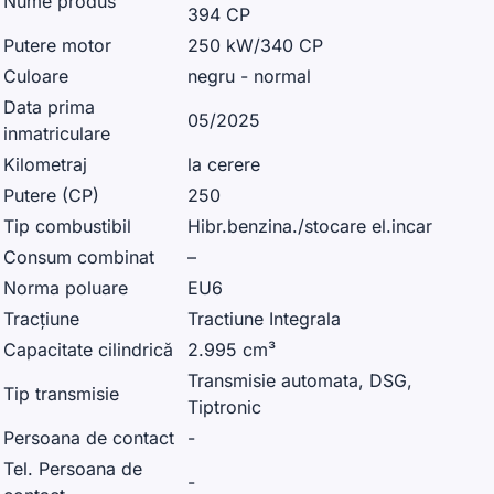
Nume produs
394 CP
Putere motor
250 kW/340 CP
Culoare
negru - normal
Data prima
05/2025
inmatriculare
Kilometraj
la cerere
Putere (CP)
250
Tip combustibil
Hibr.benzina./stocare el.incar
Consum combinat
–
Norma poluare
EU6
Tracțiune
Tractiune Integrala
Capacitate cilindrică
2.995 cm³
Transmisie automata, DSG,
Tip transmisie
Tiptronic
Persoana de contact
-
Tel. Persoana de
-