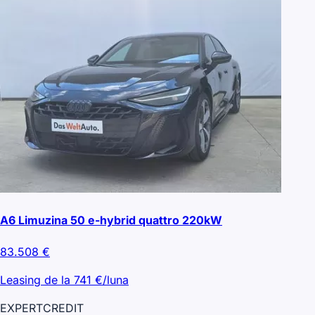
A6 Limuzina 50 e-hybrid quattro 220kW
83.508
€
Leasing de la
741
€/luna
EXPERT
CREDIT