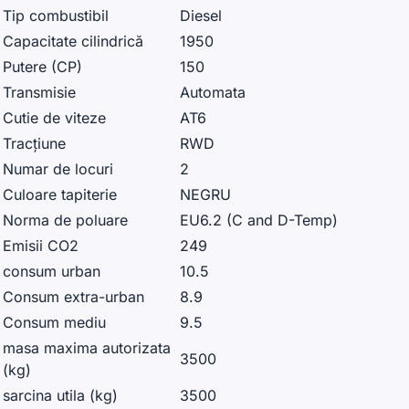
Tip combustibil
Diesel
Capacitate cilindrică
1950
Putere (CP)
150
Transmisie
Automata
Cutie de viteze
AT6
Tracțiune
RWD
Numar de locuri
2
Culoare tapiterie
NEGRU
Norma de poluare
EU6.2 (C and D-Temp)
Emisii CO2
249
consum urban
10.5
Consum extra-urban
8.9
Consum mediu
9.5
masa maxima autorizata
3500
(kg)
sarcina utila (kg)
3500