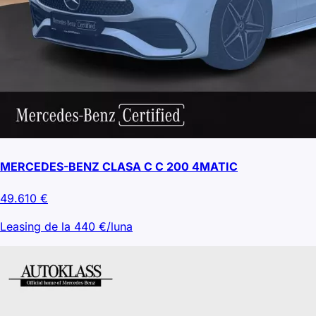
MERCEDES-BENZ CLASA C C 200 4MATIC
49.610
€
Leasing de la
440
€/luna