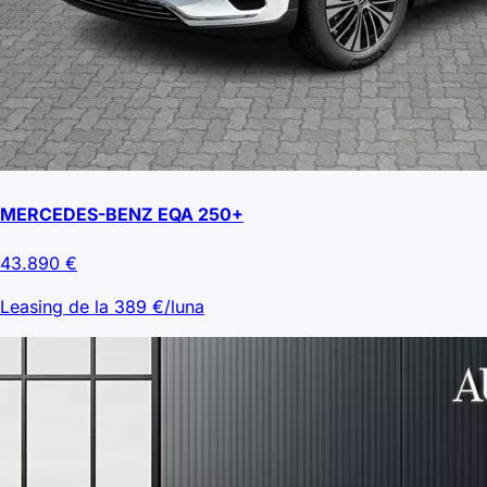
MERCEDES-BENZ EQA 250+
43.890
€
Leasing de la
389
€/luna