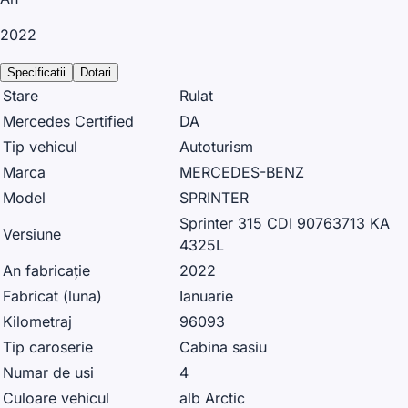
2022
Specificatii
Dotari
Stare
Rulat
Mercedes Certified
DA
Tip vehicul
Autoturism
Marca
MERCEDES-BENZ
Model
SPRINTER
Sprinter 315 CDI 90763713 KA
Versiune
4325L
An fabricație
2022
Fabricat (luna)
Ianuarie
Kilometraj
96093
Tip caroserie
Cabina sasiu
Numar de usi
4
Culoare vehicul
alb Arctic