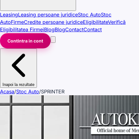
Leasing
Leasing persoane juridice
Stoc Auto
Stoc
Auto
Firme
Credite persoane juridice
Eligibilitate
Verifică
Eligibilitatea Firmei
Blog
Blog
Contact
Contact
Cont
Intra in cont
Inapoi la rezultate
Acasa
/
Stoc Auto
/
SPRINTER