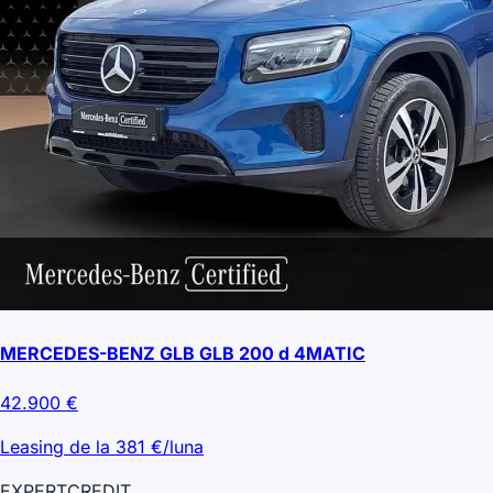
MERCEDES-BENZ GLB GLB 200 d 4MATIC
42.900
€
Leasing de la
381
€/luna
EXPERT
CREDIT