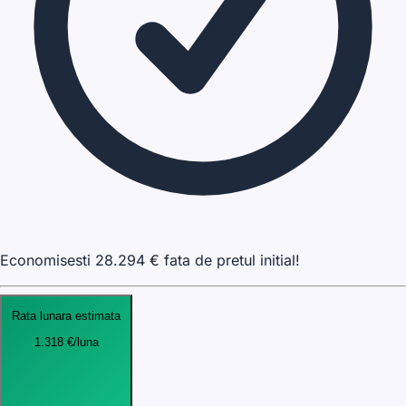
Economisesti
28.294
€ fata de pretul initial!
Rata lunara estimata
1.318
€
/luna