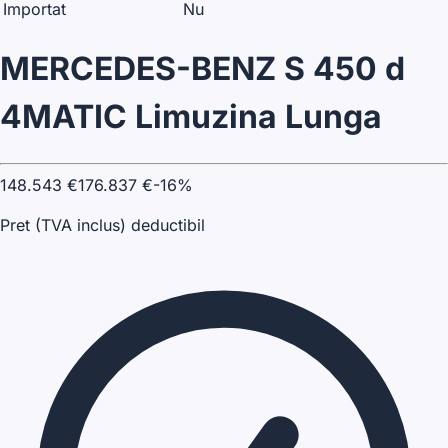
Importat
Nu
MERCEDES-BENZ S 450 d
4MATIC Limuzina Lunga
148.543
€
176.837
€
-
16
%
Pret (TVA inclus) deductibil