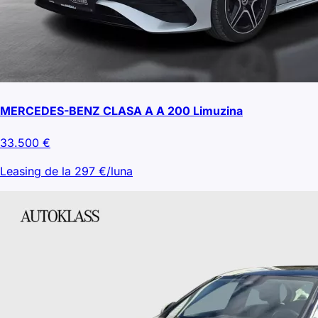
MERCEDES-BENZ CLASA A A 200 Limuzina
33.500
€
Leasing de la
297
€/luna