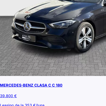
MERCEDES-BENZ CLASA C C 180
39.800
€
Leasing de la
353
€/luna