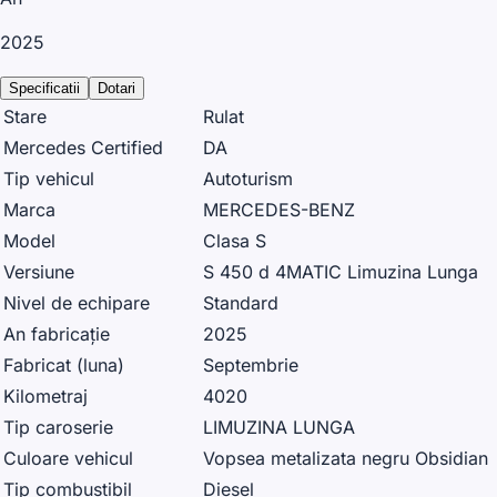
2025
Specificatii
Dotari
Stare
Rulat
Mercedes Certified
DA
Tip vehicul
Autoturism
Marca
MERCEDES-BENZ
Model
Clasa S
Versiune
S 450 d 4MATIC Limuzina Lunga
Nivel de echipare
Standard
An fabricație
2025
Fabricat (luna)
Septembrie
Kilometraj
4020
Tip caroserie
LIMUZINA LUNGA
Culoare vehicul
Vopsea metalizata negru Obsidian
Tip combustibil
Diesel