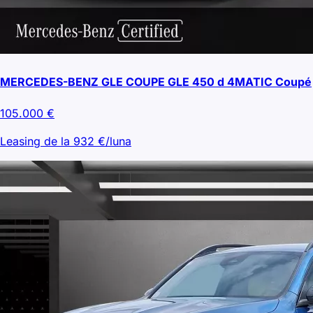
MERCEDES-BENZ GLE COUPE GLE 450 d 4MATIC Coupé
105.000
€
Leasing de la
932
€/luna