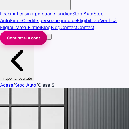
Leasing
Leasing persoane juridice
Stoc Auto
Stoc
Auto
Firme
Credite persoane juridice
Eligibilitate
Verifică
Eligibilitatea Firmei
Blog
Blog
Contact
Contact
Cont
Intra in cont
Inapoi la rezultate
Acasa
/
Stoc Auto
/
Clasa S