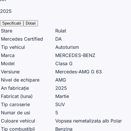
2025
Specificatii
Dotari
Stare
Rulat
Mercedes Certified
DA
Tip vehicul
Autoturism
Marca
MERCEDES-BENZ
Model
Clasa G
Versiune
Mercedes-AMG G 63
Nivel de echipare
AMG
An fabricație
2025
Fabricat (luna)
Martie
Tip caroserie
SUV
Numar de usi
5
Culoare vehicul
Vopsea nemetalizata alb Polar
Tip combustibil
Benzina