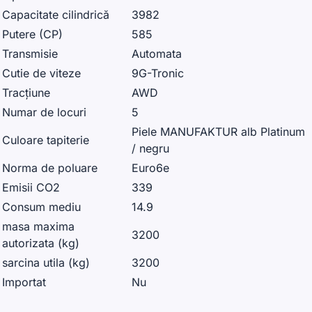
Capacitate cilindrică
3982
Putere (CP)
585
Transmisie
Automata
Cutie de viteze
9G-Tronic
Tracțiune
AWD
Numar de locuri
5
Piele MANUFAKTUR alb Platinum
Culoare tapiterie
/ negru
Norma de poluare
Euro6e
Emisii CO2
339
Consum mediu
14.9
masa maxima
3200
autorizata (kg)
sarcina utila (kg)
3200
Importat
Nu