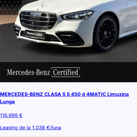
MERCEDES-BENZ CLASA S S 450 d 4MATIC Limuzina
Lunga
116.999
€
Leasing de la
1.038
€/luna