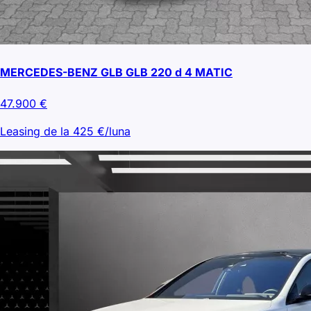
MERCEDES-BENZ GLB GLB 220 d 4 MATIC
47.900
€
Leasing de la
425
€/luna