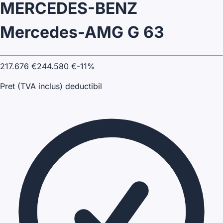
MERCEDES-BENZ
Mercedes-AMG G 63
217.676
€
244.580
€
-
11
%
Pret (TVA inclus) deductibil