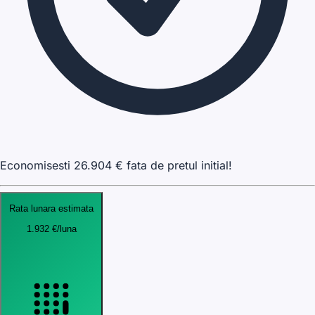
Economisesti
26.904
€ fata de pretul initial!
Rata lunara estimata
1.932
€
/luna