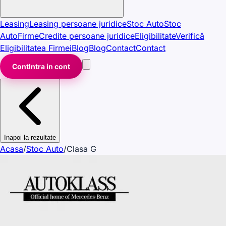
Leasing
Leasing persoane juridice
Stoc Auto
Stoc
Auto
Firme
Credite persoane juridice
Eligibilitate
Verifică
Eligibilitatea Firmei
Blog
Blog
Contact
Contact
Cont
Intra in cont
Inapoi la rezultate
Acasa
/
Stoc Auto
/
Clasa G