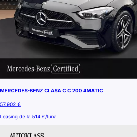
MERCEDES-BENZ CLASA C C 200 4MATIC
57.902
€
Leasing de la
514
€/luna