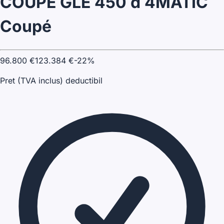
COUPE GLE 450 d 4MATIC
Coupé
96.800
€
123.384
€
-
22
%
Pret (TVA inclus) deductibil