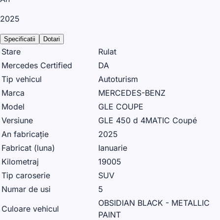
2025
Specificatii
Dotari
Stare
Rulat
Mercedes Certified
DA
Tip vehicul
Autoturism
Marca
MERCEDES-BENZ
Model
GLE COUPE
Versiune
GLE 450 d 4MATIC Coupé
An fabricație
2025
Fabricat (luna)
Ianuarie
Kilometraj
19005
Tip caroserie
SUV
Numar de usi
5
OBSIDIAN BLACK - METALLIC
Culoare vehicul
PAINT