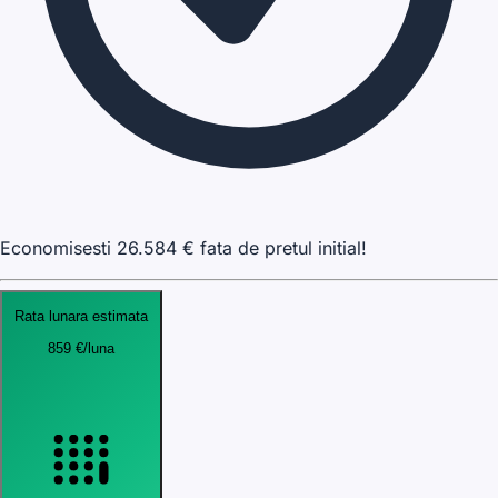
Economisesti
26.584
€ fata de pretul initial!
Rata lunara estimata
859
€
/luna