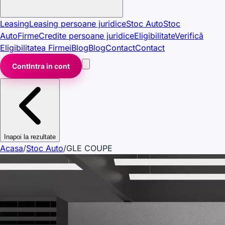
Leasing
Leasing persoane juridice
Stoc Auto
Stoc
Auto
Firme
Credite persoane juridice
Eligibilitate
Verifică
Eligibilitatea Firmei
Blog
Blog
Contact
Contact
Cont
Intra in cont
Inapoi la rezultate
Acasa
/
Stoc Auto
/
GLE COUPE