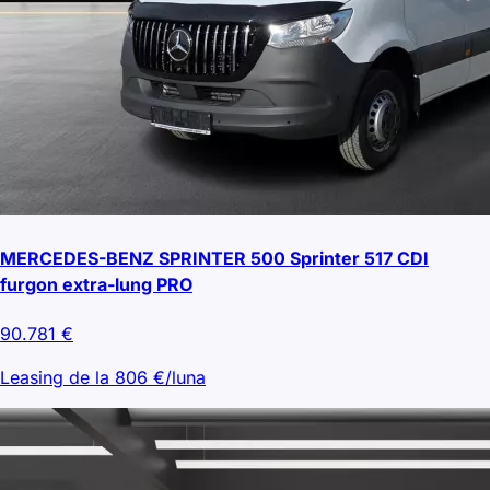
MERCEDES-BENZ SPRINTER 500 Sprinter 517 CDI
furgon extra-lung PRO
90.781
€
Leasing de la
806
€/luna