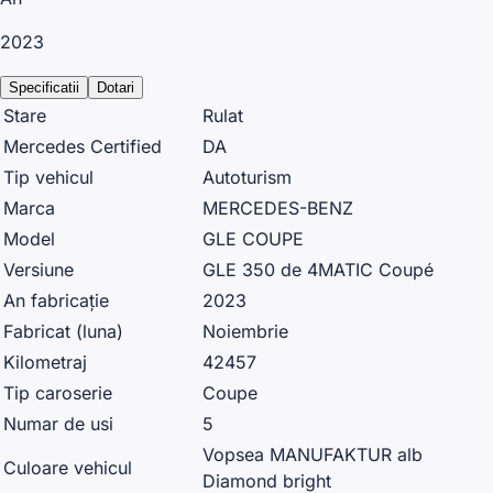
2023
Specificatii
Dotari
Stare
Rulat
Mercedes Certified
DA
Tip vehicul
Autoturism
Marca
MERCEDES-BENZ
Model
GLE COUPE
Versiune
GLE 350 de 4MATIC Coupé
An fabricație
2023
Fabricat (luna)
Noiembrie
Kilometraj
42457
Tip caroserie
Coupe
Numar de usi
5
Vopsea MANUFAKTUR alb
Culoare vehicul
Diamond bright