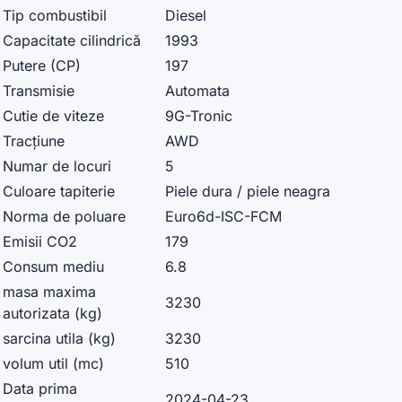
Tip combustibil
Diesel
Capacitate cilindrică
1993
Putere (CP)
197
Transmisie
Automata
Cutie de viteze
9G-Tronic
Tracțiune
AWD
Numar de locuri
5
Culoare tapiterie
Piele dura / piele neagra
Norma de poluare
Euro6d-ISC-FCM
Emisii CO2
179
Consum mediu
6.8
masa maxima
3230
autorizata (kg)
sarcina utila (kg)
3230
volum util (mc)
510
Data prima
2024-04-23