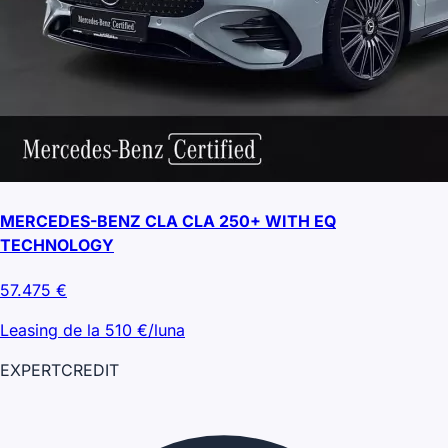
MERCEDES-BENZ CLA CLA 250+ WITH EQ
TECHNOLOGY
57.475
€
Leasing de la
510
€/luna
EXPERT
CREDIT