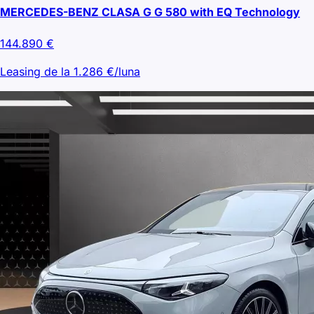
MERCEDES-BENZ CLASA G G 580 with EQ Technology
144.890
€
Leasing de la
1.286
€/luna