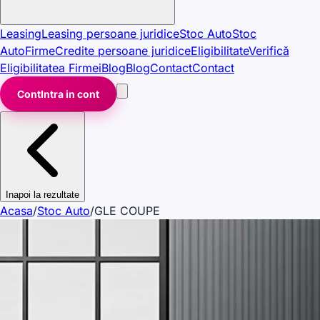
Leasing
Leasing persoane juridice
Stoc Auto
Stoc
Auto
Firme
Credite persoane juridice
Eligibilitate
Verifică
Eligibilitatea Firmei
Blog
Blog
Contact
Contact
Cont
Intra in cont
Inapoi la rezultate
Acasa
/
Stoc Auto
/
GLE COUPE