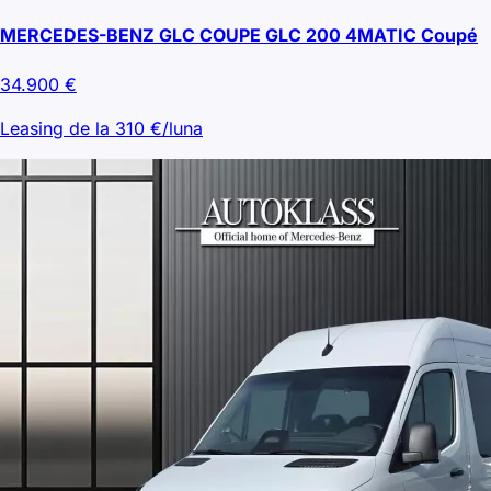
MERCEDES-BENZ GLC COUPE GLC 200 4MATIC Coupé
34.900
€
Leasing de la
310
€/luna