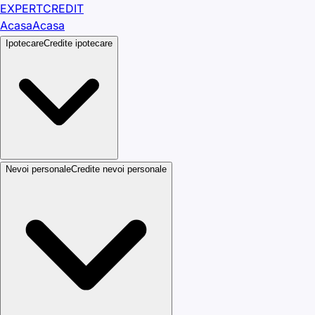
EXPERT
CREDIT
Acasa
Acasa
Ipotecare
Credite ipotecare
Nevoi personale
Credite nevoi personale