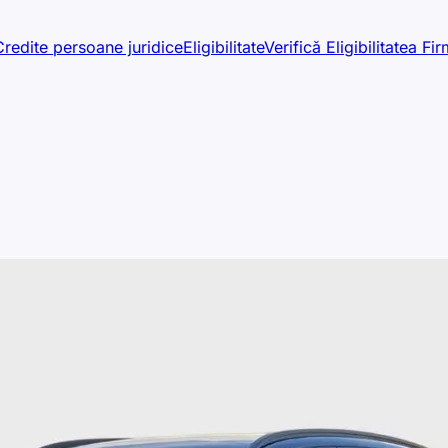
Credite persoane juridice
Eligibilitate
Verifică Eligibilitatea Fir