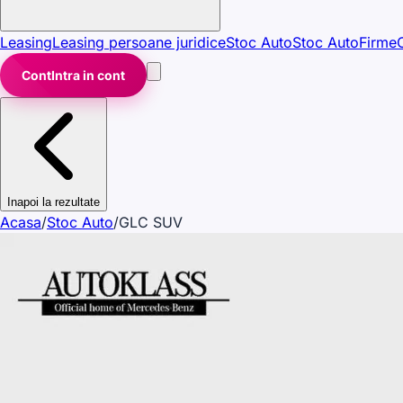
Leasing
Leasing persoane juridice
Stoc Auto
Stoc Auto
Firme
Cont
Intra in cont
Inapoi la rezultate
Acasa
/
Stoc Auto
/
GLC SUV