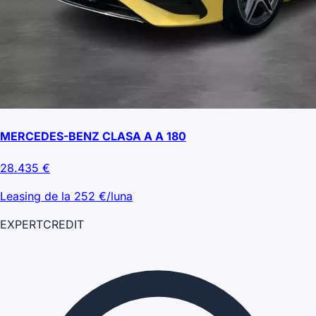
MERCEDES-BENZ CLASA A A 180
28.435
€
Leasing de la
252
€/luna
EXPERT
CREDIT