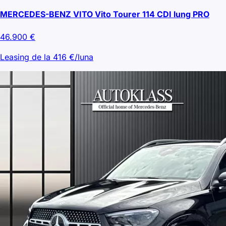
MERCEDES-BENZ VITO Vito Tourer 114 CDI lung PRO
46.900
€
Leasing de la
416
€/luna