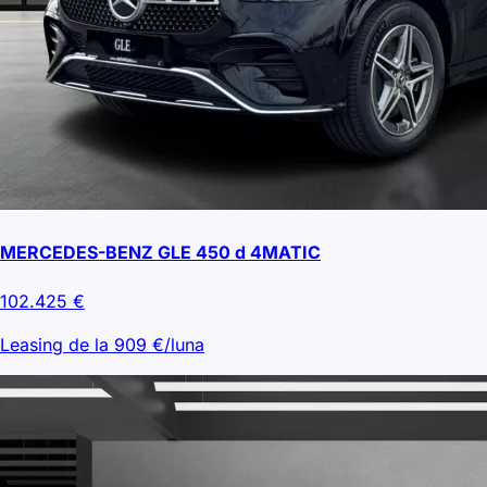
MERCEDES-BENZ GLE 450 d 4MATIC
102.425
€
Leasing de la
909
€/luna