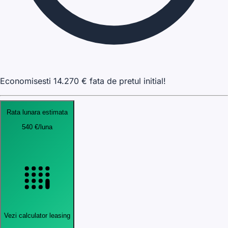
Economisesti
14.270
€ fata de pretul initial!
Rata lunara estimata
540
€
/luna
Vezi calculator leasing