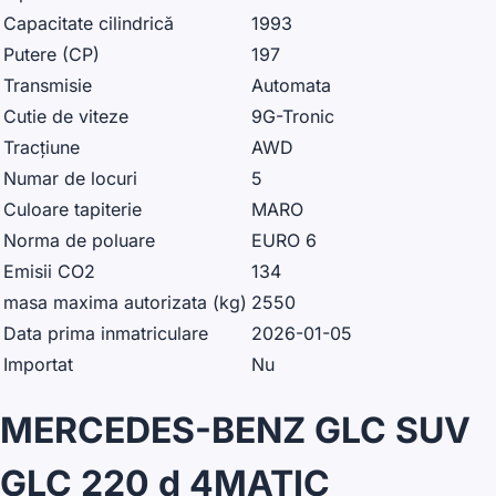
Capacitate cilindrică
1993
Putere (CP)
197
Transmisie
Automata
Cutie de viteze
9G-Tronic
Tracțiune
AWD
Numar de locuri
5
Culoare tapiterie
MARO
Norma de poluare
EURO 6
Emisii CO2
134
masa maxima autorizata (kg)
2550
Data prima inmatriculare
2026-01-05
Importat
Nu
MERCEDES-BENZ GLC SUV
GLC 220 d 4MATIC