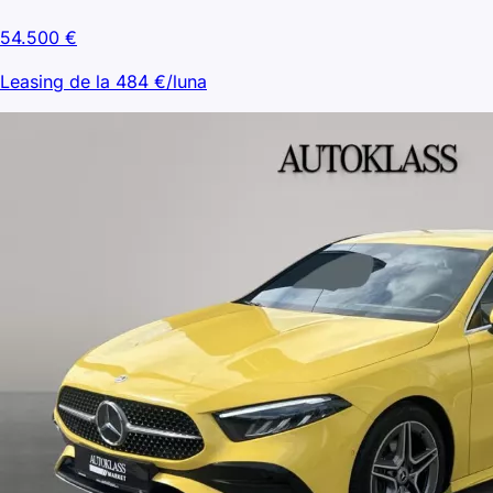
54.500
€
Leasing de la
484
€/luna