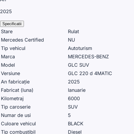
2025
Specificatii
Stare
Rulat
Mercedes Certified
NU
Tip vehicul
Autoturism
Marca
MERCEDES-BENZ
Model
GLC SUV
Versiune
GLC 220 d 4MATIC
An fabricație
2025
Fabricat (luna)
Ianuarie
Kilometraj
6000
Tip caroserie
SUV
Numar de usi
5
Culoare vehicul
BLACK
Tip combustibil
Diesel