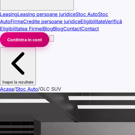
Leasing
Leasing persoane juridice
Stoc Auto
Stoc
Auto
Firme
Credite persoane juridice
Eligibilitate
Verifică
Eligibilitatea Firmei
Blog
Blog
Contact
Contact
Cont
Intra in cont
Inapoi la rezultate
Acasa
/
Stoc Auto
/
GLC SUV