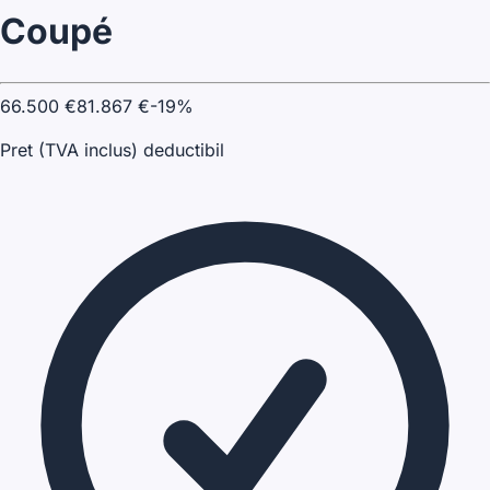
Coupé
66.500
€
81.867
€
-
19
%
Pret (TVA inclus) deductibil