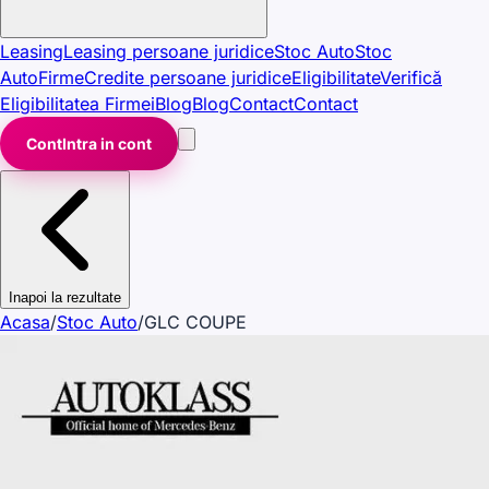
Leasing
Leasing persoane juridice
Stoc Auto
Stoc
Auto
Firme
Credite persoane juridice
Eligibilitate
Verifică
Eligibilitatea Firmei
Blog
Blog
Contact
Contact
Cont
Intra in cont
Inapoi la rezultate
Acasa
/
Stoc Auto
/
GLC COUPE