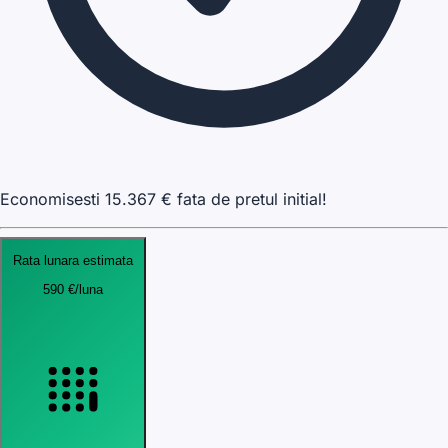
Economisesti
15.367
€ fata de pretul initial!
Rata lunara estimata
590
€
/luna