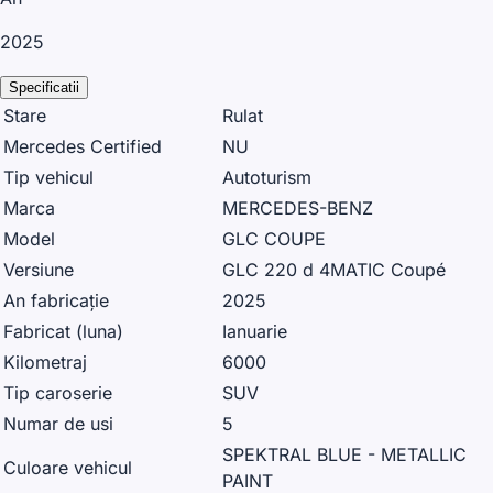
2025
Specificatii
Stare
Rulat
Mercedes Certified
NU
Tip vehicul
Autoturism
Marca
MERCEDES-BENZ
Model
GLC COUPE
Versiune
GLC 220 d 4MATIC Coupé
An fabricație
2025
Fabricat (luna)
Ianuarie
Kilometraj
6000
Tip caroserie
SUV
Numar de usi
5
SPEKTRAL BLUE - METALLIC
Culoare vehicul
PAINT