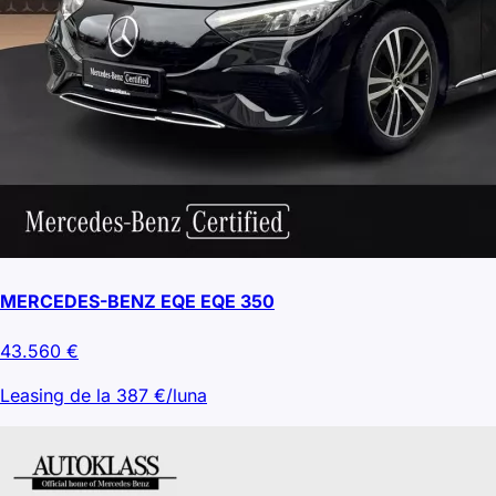
MERCEDES-BENZ EQE EQE 350
43.560
€
Leasing de la
387
€/luna