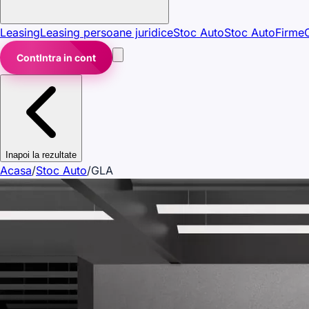
Leasing
Leasing persoane juridice
Stoc Auto
Stoc Auto
Firme
Cont
Intra in cont
Inapoi la rezultate
Acasa
/
Stoc Auto
/
GLA