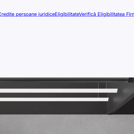
Credite persoane juridice
Eligibilitate
Verifică Eligibilitatea Fir