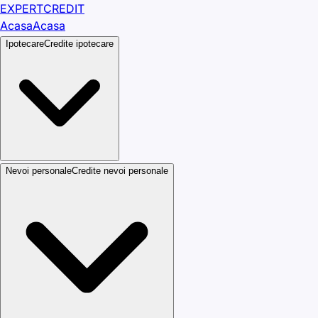
EXPERT
CREDIT
Acasa
Acasa
Ipotecare
Credite ipotecare
Nevoi personale
Credite nevoi personale