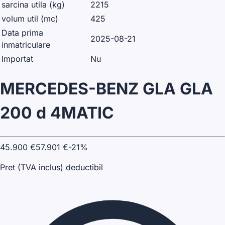
sarcina utila (kg)
2215
volum util (mc)
425
Data prima
2025-08-21
inmatriculare
Importat
Nu
MERCEDES-BENZ GLA GLA
200 d 4MATIC
45.900
€
57.901
€
-
21
%
Pret (TVA inclus) deductibil