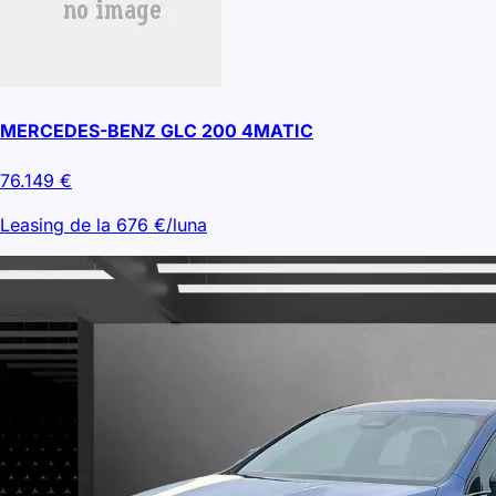
MERCEDES-BENZ GLC 200 4MATIC
76.149
€
Leasing de la
676
€/luna