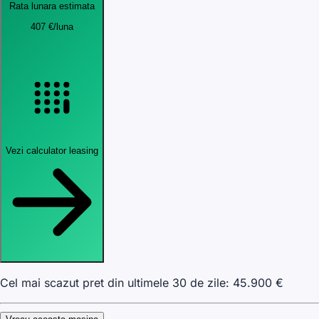
Rata lunara estimata
407
€
/luna
Vezi calculator leasing
Cel mai scazut pret din ultimele 30 de zile:
45.900
€