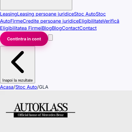
Leasing
Leasing persoane juridice
Stoc Auto
Stoc
Auto
Firme
Credite persoane juridice
Eligibilitate
Verifică
Eligibilitatea Firmei
Blog
Blog
Contact
Contact
Cont
Intra in cont
Inapoi la rezultate
Acasa
/
Stoc Auto
/
GLA