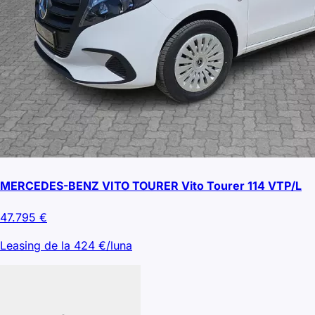
MERCEDES-BENZ VITO TOURER Vito Tourer 114 VTP/L
47.795
€
Leasing de la
424
€/luna