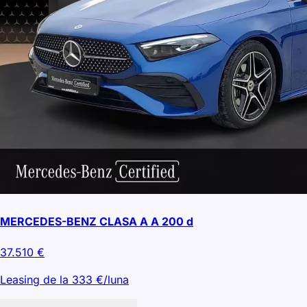
MERCEDES-BENZ CLASA A A 200 d
37.510
€
Leasing de la
333
€/luna