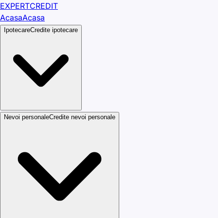
EXPERT
CREDIT
Acasa
Acasa
Ipotecare
Credite ipotecare
Nevoi personale
Credite nevoi personale