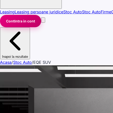
Leasing
Leasing persoane juridice
Stoc Auto
Stoc Auto
Firme
Cont
Intra in cont
Inapoi la rezultate
Acasa
/
Stoc Auto
/
EQE SUV