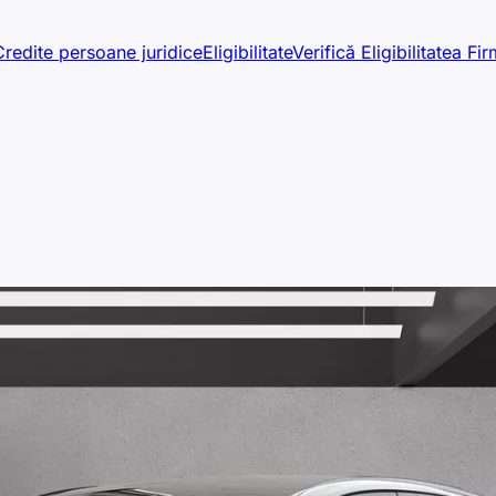
Credite persoane juridice
Eligibilitate
Verifică Eligibilitatea Fir