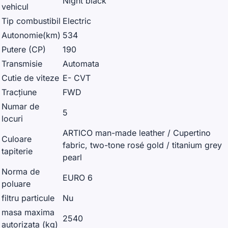
Night black
vehicul
Tip combustibil
Electric
Autonomie(km)
534
Putere (CP)
190
Transmisie
Automata
Cutie de viteze
E- CVT
Tracțiune
FWD
Numar de
5
locuri
ARTICO man-made leather / Cupertino
Culoare
fabric, two-tone rosé gold / titanium grey
tapiterie
pearl
Norma de
EURO 6
poluare
filtru particule
Nu
masa maxima
2540
autorizata (kg)