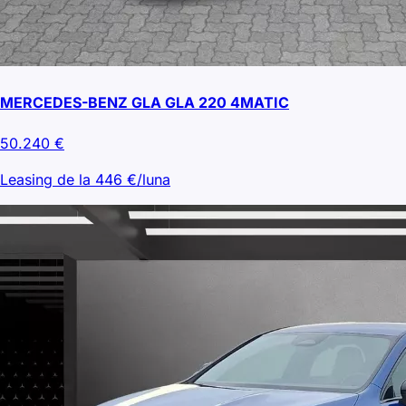
MERCEDES-BENZ GLA GLA 220 4MATIC
50.240
€
Leasing de la
446
€/luna