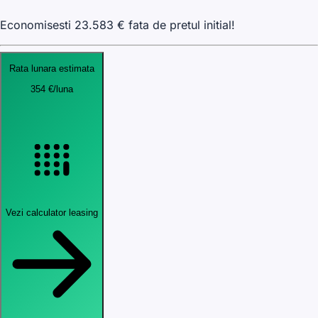
Economisesti
23.583
€ fata de pretul initial!
Rata lunara estimata
354
€
/luna
Vezi calculator leasing