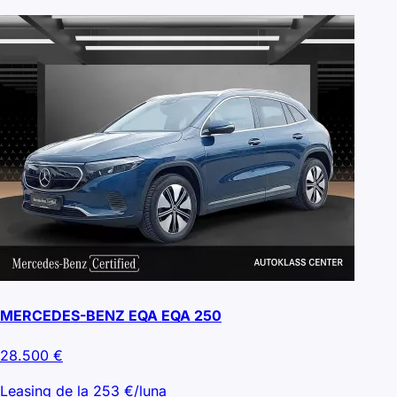
MERCEDES-BENZ EQA EQA 250
28.500
€
Leasing de la
253
€/luna