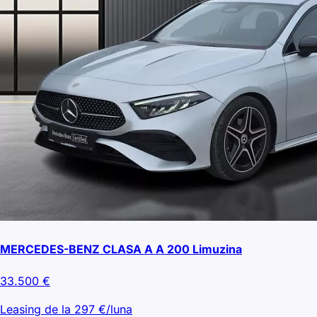
MERCEDES-BENZ CLASA A A 200 Limuzina
33.500
€
Leasing de la
297
€/luna