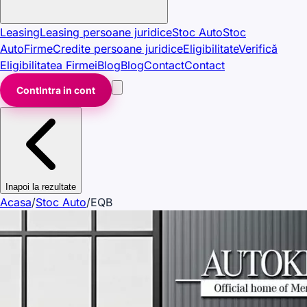
Leasing
Leasing persoane juridice
Stoc Auto
Stoc
Auto
Firme
Credite persoane juridice
Eligibilitate
Verifică
Eligibilitatea Firmei
Blog
Blog
Contact
Contact
Cont
Intra in cont
Inapoi la rezultate
Acasa
/
Stoc Auto
/
EQB