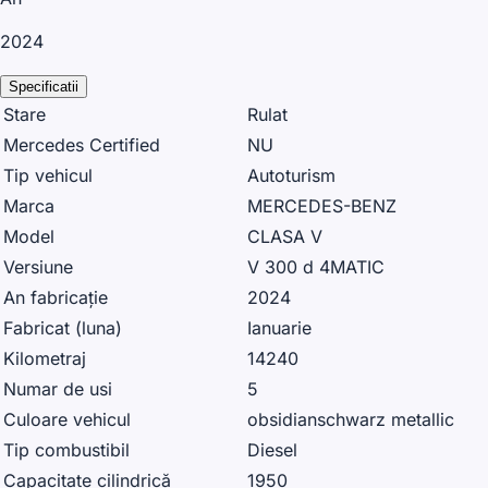
2024
Specificatii
Stare
Rulat
Mercedes Certified
NU
Tip vehicul
Autoturism
Marca
MERCEDES-BENZ
Model
CLASA V
Versiune
V 300 d 4MATIC
An fabricație
2024
Fabricat (luna)
Ianuarie
Kilometraj
14240
Numar de usi
5
Culoare vehicul
obsidianschwarz metallic
Tip combustibil
Diesel
Capacitate cilindrică
1950