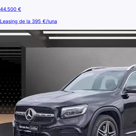
44.500
€
Leasing de la
395
€/luna