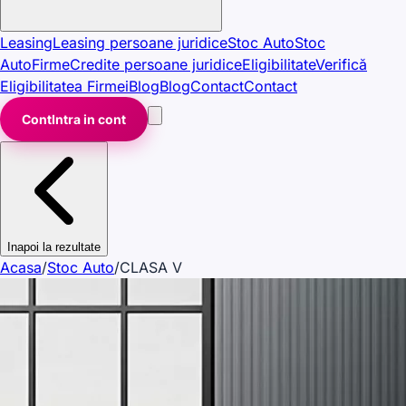
Leasing
Leasing persoane juridice
Stoc Auto
Stoc
Auto
Firme
Credite persoane juridice
Eligibilitate
Verifică
Eligibilitatea Firmei
Blog
Blog
Contact
Contact
Cont
Intra in cont
Inapoi la rezultate
Acasa
/
Stoc Auto
/
CLASA V