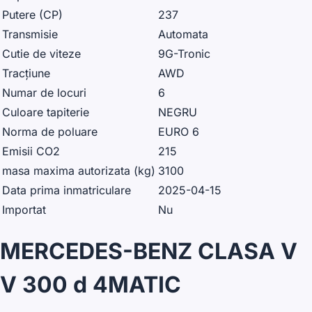
Putere (CP)
237
Transmisie
Automata
Cutie de viteze
9G-Tronic
Tracțiune
AWD
Numar de locuri
6
Culoare tapiterie
NEGRU
Norma de poluare
EURO 6
Emisii CO2
215
masa maxima autorizata (kg)
3100
Data prima inmatriculare
2025-04-15
Importat
Nu
MERCEDES-BENZ CLASA V
V 300 d 4MATIC