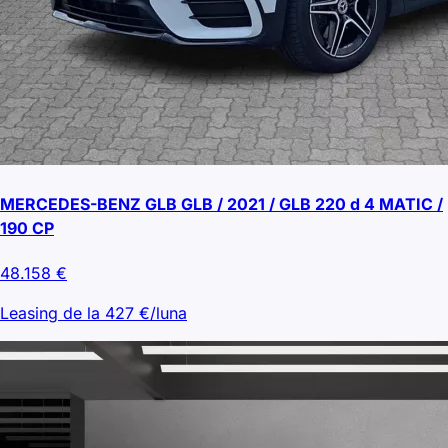
MERCEDES-BENZ GLB GLB / 2021 / GLB 220 d 4 MATIC /
190 CP
48.158
€
Leasing de la
427
€/luna