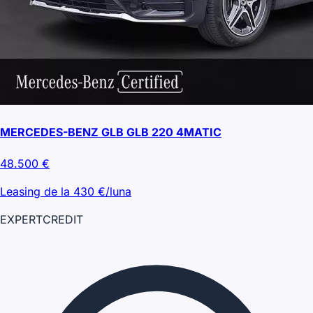
MERCEDES-BENZ GLB GLB 220 4MATIC
48.500
€
Leasing de la
430
€/luna
EXPERT
CREDIT