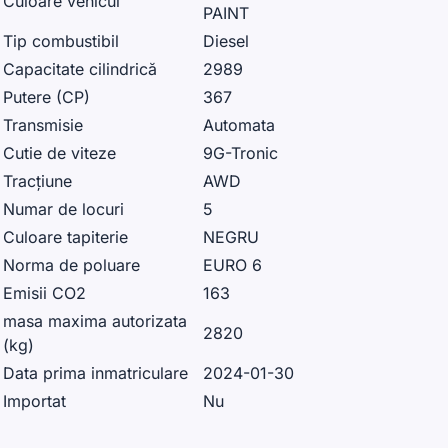
Culoare vehicul
PAINT
Tip combustibil
Diesel
Capacitate cilindrică
2989
Putere (CP)
367
Transmisie
Automata
Cutie de viteze
9G-Tronic
Tracțiune
AWD
Numar de locuri
5
Culoare tapiterie
NEGRU
Norma de poluare
EURO 6
Emisii CO2
163
masa maxima autorizata
2820
(kg)
Data prima inmatriculare
2024-01-30
Importat
Nu