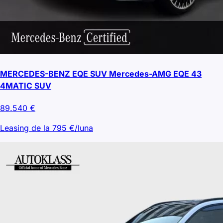
MERCEDES-BENZ EQE SUV Mercedes-AMG EQE 43
4MATIC SUV
89.540
€
Leasing de la
795
€/luna