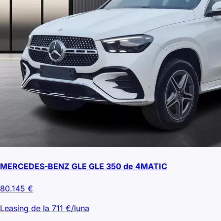
MERCEDES-BENZ GLE GLE 350 de 4MATIC
80.145
€
Leasing de la
711
€/luna