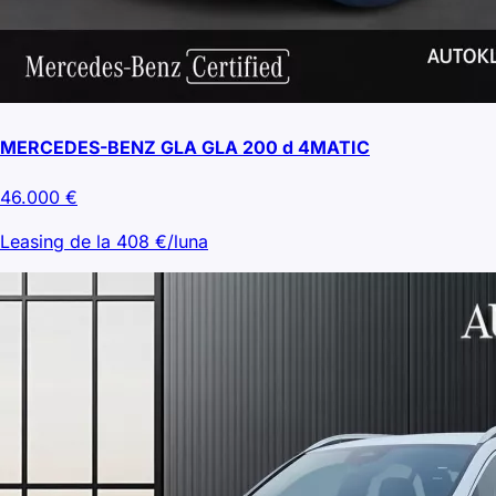
MERCEDES-BENZ GLA GLA 200 d 4MATIC
46.000
€
Leasing de la
408
€/luna