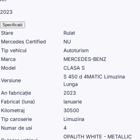
2023
Specificatii
Stare
Rulat
Mercedes Certified
NU
Tip vehicul
Autoturism
Marca
MERCEDES-BENZ
Model
CLASA S
S 450 d 4MATIC Limuzina
Versiune
Lunga
An fabricație
2023
Fabricat (luna)
Ianuarie
Kilometraj
30500
Tip caroserie
Limuzina
Numar de usi
4
OPALITH WHITE - METALLIC