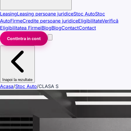
Leasing
Leasing persoane juridice
Stoc Auto
Stoc
Auto
Firme
Credite persoane juridice
Eligibilitate
Verifică
Eligibilitatea Firmei
Blog
Blog
Contact
Contact
Cont
Intra in cont
Inapoi la rezultate
Acasa
/
Stoc Auto
/
CLASA S