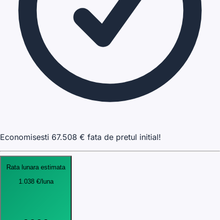
Economisesti
67.508
€ fata de pretul initial!
Rata lunara estimata
1.038
€
/luna