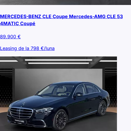
MERCEDES-BENZ CLE Coupe Mercedes-AMG CLE 53
4MATIC Coupé
89.900
€
Leasing de la
798
€/luna