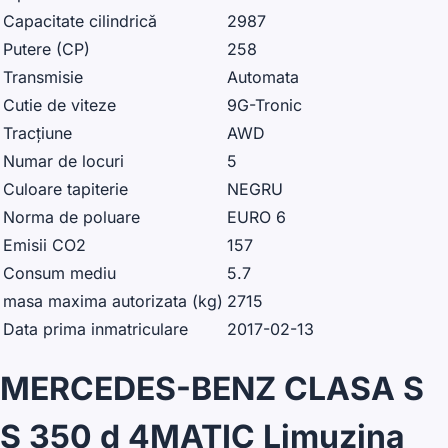
Capacitate cilindrică
2987
Putere (CP)
258
Transmisie
Automata
Cutie de viteze
9G-Tronic
Tracțiune
AWD
Numar de locuri
5
Culoare tapiterie
NEGRU
Norma de poluare
EURO 6
Emisii CO2
157
Consum mediu
5.7
masa maxima autorizata (kg)
2715
Data prima inmatriculare
2017-02-13
MERCEDES-BENZ CLASA S
S 350 d 4MATIC Limuzina