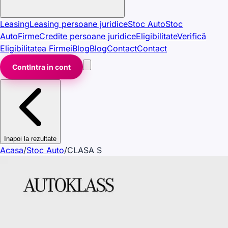
Leasing
Leasing persoane juridice
Stoc Auto
Stoc
Auto
Firme
Credite persoane juridice
Eligibilitate
Verifică
Eligibilitatea Firmei
Blog
Blog
Contact
Contact
Cont
Intra in cont
Inapoi la rezultate
Acasa
/
Stoc Auto
/
CLASA S