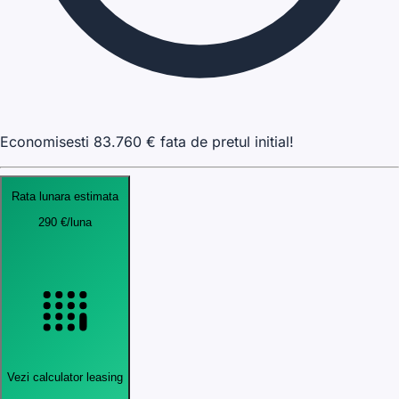
Economisesti
83.760
€ fata de pretul initial!
Rata lunara estimata
290
€
/luna
Vezi calculator leasing