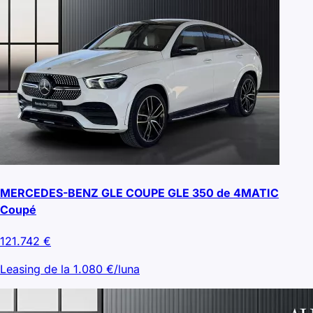
MERCEDES-BENZ GLE COUPE GLE 350 de 4MATIC
Coupé
121.742
€
Leasing de la
1.080
€/luna