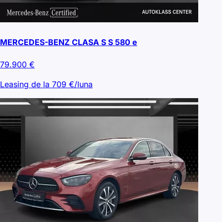
MERCEDES-BENZ CLASA S S 580 e
79.900
€
Leasing de la
709
€/luna