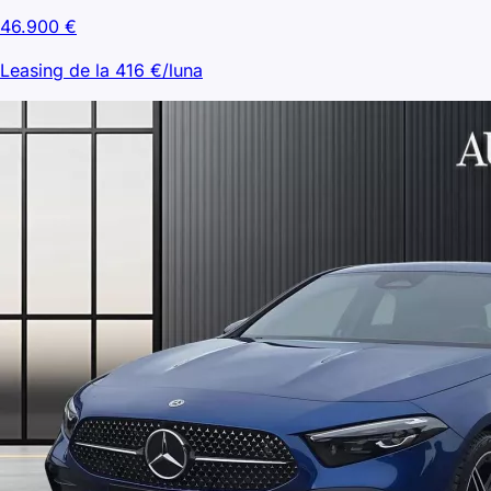
46.900
€
Leasing de la
416
€/luna