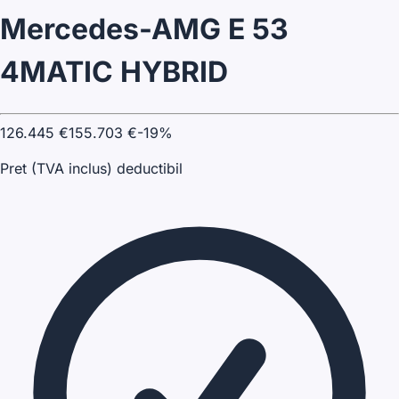
Mercedes-AMG E 53
4MATIC HYBRID
126.445
€
155.703
€
-
19
%
Pret (TVA inclus) deductibil