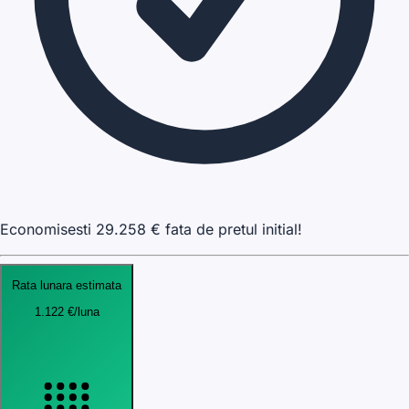
Economisesti
29.258
€ fata de pretul initial!
Rata lunara estimata
1.122
€
/luna