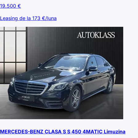
19.500
€
Leasing de la
173
€/luna
MERCEDES-BENZ CLASA S S 450 4MATIC Limuzina