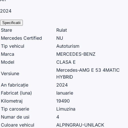
2024
Specificatii
Stare
Rulat
Mercedes Certified
NU
Tip vehicul
Autoturism
Marca
MERCEDES-BENZ
Model
CLASA E
Mercedes-AMG E 53 4MATIC
Versiune
HYBRID
An fabricație
2024
Fabricat (luna)
Ianuarie
Kilometraj
19490
Tip caroserie
Limuzina
Numar de usi
4
Culoare vehicul
ALPINGRAU-UNILACK