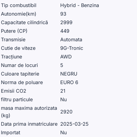
Tip combustibil
Hybrid - Benzina
Autonomie(km)
93
Capacitate cilindrică
2999
Putere (CP)
449
Transmisie
Automata
Cutie de viteze
9G-Tronic
Tracțiune
AWD
Numar de locuri
5
Culoare tapiterie
NEGRU
Norma de poluare
EURO 6
Emisii CO2
21
filtru particule
Nu
masa maxima autorizata
2920
(kg)
Data prima inmatriculare
2025-03-25
Importat
Nu