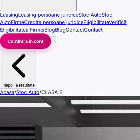
Leasing
Leasing persoane juridice
Stoc Auto
Stoc
Auto
Firme
Credite persoane juridice
Eligibilitate
Verifică
Eligibilitatea Firmei
Blog
Blog
Contact
Contact
Cont
Intra in cont
Inapoi la rezultate
Acasa
/
Stoc Auto
/
CLASA E