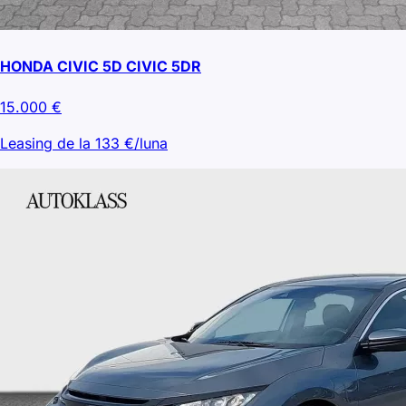
HONDA CIVIC 5D CIVIC 5DR
15.000
€
Leasing de la
133
€/luna