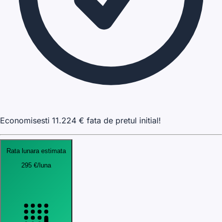
Economisesti
11.224
€ fata de pretul initial!
Rata lunara estimata
295
€
/luna