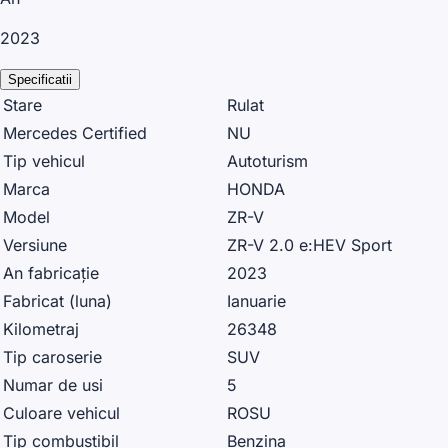
2023
Specificatii
Stare
Rulat
Mercedes Certified
NU
Tip vehicul
Autoturism
Marca
HONDA
Model
ZR-V
Versiune
ZR-V 2.0 e:HEV Sport
An fabricație
2023
Fabricat (luna)
Ianuarie
Kilometraj
26348
Tip caroserie
SUV
Numar de usi
5
Culoare vehicul
ROSU
Tip combustibil
Benzina