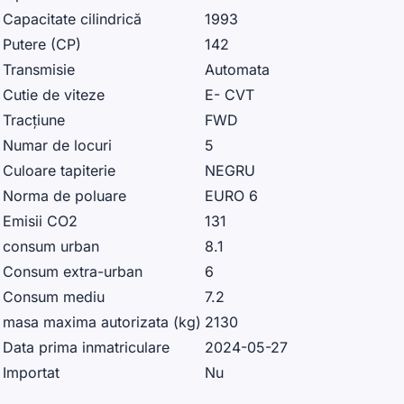
Capacitate cilindrică
1993
Putere (CP)
142
Transmisie
Automata
Cutie de viteze
E- CVT
Tracțiune
FWD
Numar de locuri
5
Culoare tapiterie
NEGRU
Norma de poluare
EURO 6
Emisii CO2
131
consum urban
8.1
Consum extra-urban
6
Consum mediu
7.2
masa maxima autorizata (kg)
2130
Data prima inmatriculare
2024-05-27
Importat
Nu