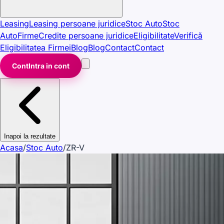
Leasing
Leasing persoane juridice
Stoc Auto
Stoc
Auto
Firme
Credite persoane juridice
Eligibilitate
Verifică
Eligibilitatea Firmei
Blog
Blog
Contact
Contact
Cont
Intra in cont
Inapoi la rezultate
Acasa
/
Stoc Auto
/
ZR-V