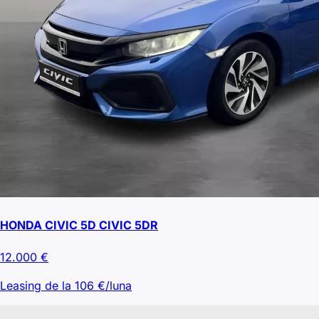
HONDA CIVIC 5D CIVIC 5DR
12.000
€
Leasing de la
106
€/luna