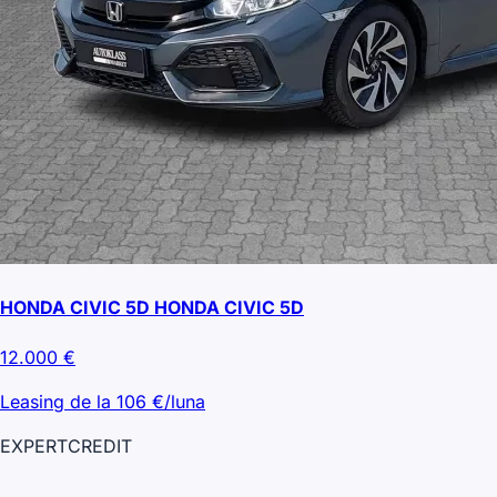
HONDA CIVIC 5D HONDA CIVIC 5D
12.000
€
Leasing de la
106
€/luna
EXPERT
CREDIT