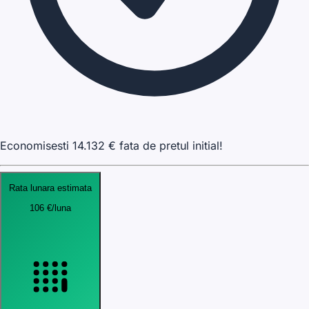
Economisesti
14.132
€ fata de pretul initial!
Rata lunara estimata
106
€
/luna