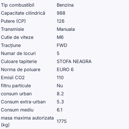
Tip combustibil
Benzina
Capacitate cilindrică
988
Putere (CP)
126
Transmisie
Manuala
Cutie de viteze
M6
Tracțiune
FWD
Numar de locuri
5
Culoare tapiterie
STOFA NEAGRA
Norma de poluare
EURO 6
Emisii CO2
110
filtru particule
Nu
consum urban
8.2
Consum extra-urban
5.3
Consum mediu
6.1
masa maxima autorizata
1775
(kg)