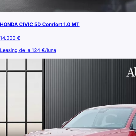
HONDA CIVIC 5D Comfort 1.0 MT
14.000
€
Leasing de la
124
€/luna