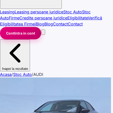
Leasing
Leasing persoane juridice
Stoc Auto
Stoc
Auto
Firme
Credite persoane juridice
Eligibilitate
Verifică
Eligibilitatea Firmei
Blog
Blog
Contact
Contact
Cont
Intra in cont
Inapoi la rezultate
Acasa
/
Stoc Auto
/
AUDI