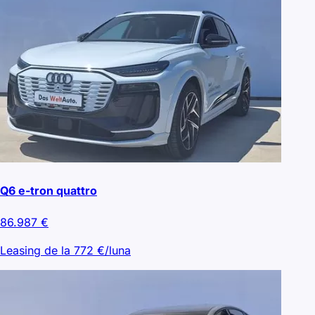
Q6 e-tron quattro
86.987
€
Leasing de la
772
€/luna