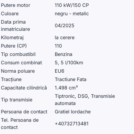
Putere motor
110 kW/150 CP
Culoare
negru - metalic
Data prima
04/2025
inmatriculare
Kilometraj
la cerere
Putere (CP)
110
Tip combustibil
Benzina
Consum combinat
5, 5 l/100km
Norma poluare
EU6
Tracțiune
Tractiune Fata
Capacitate cilindrică
1.498 cm³
Tiptronic, DSG, Transmisie
Tip transmisie
automata
Persoana de contact
Gratiel Iordache
Tel. Persoana de
+40732713481
contact