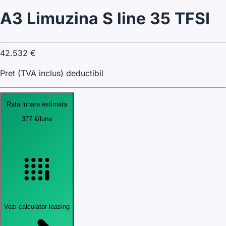
A3 Limuzina S line 35 TFSI
42.532
€
Pret (TVA inclus) deductibil
Rata lunara estimata
377
€
/luna
Vezi calculator leasing