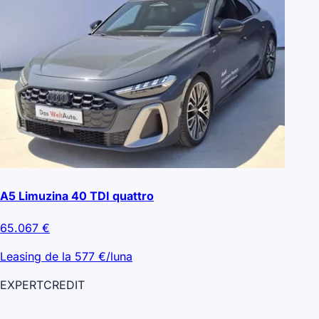
A5 Limuzina 40 TDI quattro
65.067
€
Leasing de la
577
€/luna
EXPERT
CREDIT