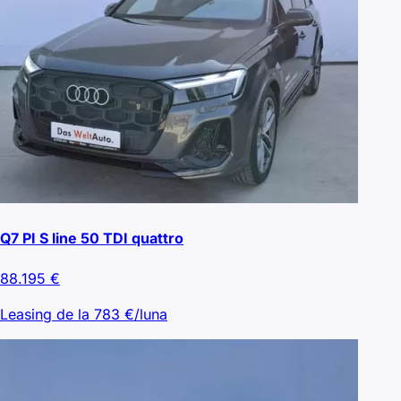
Q7 PI S line 50 TDI quattro
88.195
€
Leasing de la
783
€/luna