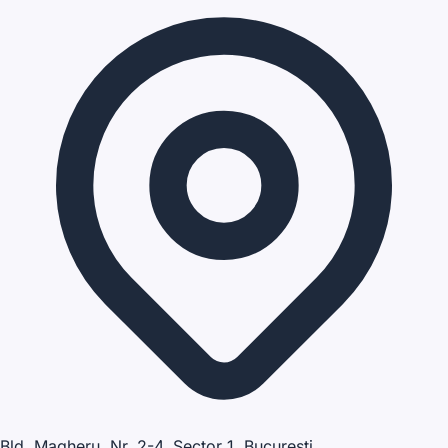
Bld. Magheru, Nr. 2-4, Sector 1, Bucuresti