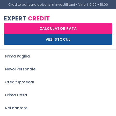
Credite bancare dobanzi si investitii
Luni - Vineri 10:00 - 18:00
EXPERT
CREDIT
CALCULATOR RATA
VEZI STOCUL
Prima Pagina
Nevoi Personale
Credit Ipotecar
Prima Casa
Refinantare