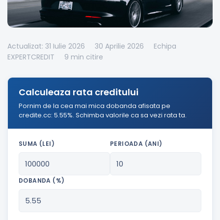
Actualizat: 31 Iulie 2026
30 Aprilie 2026
Echipa
EXPERTCREDIT
9 min citire
Calculeaza rata creditului
Pornim de la cea mai mica dobanda afisata pe
credite.cc: 5.55%. Schimba valorile ca sa vezi rata ta.
SUMA (LEI)
PERIOADA (ANI)
DOBANDA (%)