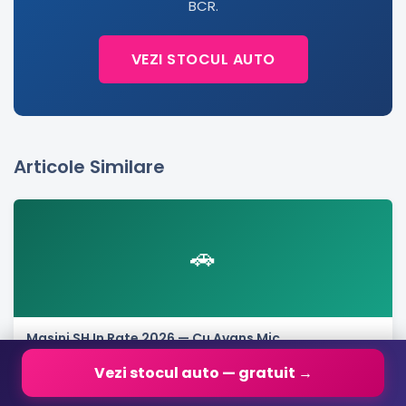
BCR.
VEZI STOCUL AUTO
Articole Similare
🚗
Masini SH In Rate 2026 — Cu Avans Mic
Vezi stocul auto — gratuit →